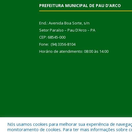
PREFEITURA MUNICIPAL DE PAU D’ARCO
End.: Avenida Boa Sorte, s/n
Setor Paraíso – Pau D’Arco – PA
CEP: 68545-000
Fone: (94) 3356-8104
Horário de atendimento: 08:00 às 14:00
Nós usamos cookies para melhorar sua experiência de navegação
Todos os direitos reservados a Prefeitura Municipal
monitoramento de cookies. Para ter mais informações sobre como