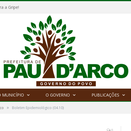
a a Gripe!
 MUNICÍPIO
O GOVERNO
PUBLICAÇÕES
»
ico
Boletim Epidemiológico (04.10)
0