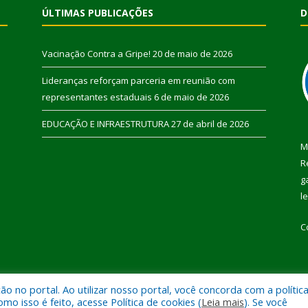
ÚLTIMAS PUBLICAÇÕES
D
Vacinação Contra a Gripe!
20 de maio de 2026
Lideranças reforçam parceria em reunião com
representantes estaduais
6 de maio de 2026
EDUCAÇÃO E INFRAESTRUTURA
27 de abril de 2026
M
R
g
l
C
 no portal. Ao utilizar nosso portal, você concorda com a polític
 de Pau D’Arco.
Mapa do Si
 isso é feito, acesse Política de cookies (
Leia mais
). Se você