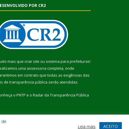
ESENVOLVIDO POR CR2
uito mais que
criar site
ou
sistema para prefeituras
!
ealizamos uma
assessoria
completa, onde
arantimos em contrato que todas as exigências das
eis de transparência pública
serão atendidas.
onheça o
PNTP
e o
Radar da Transparência Pública
a de
te
Acessar Área Administrativa
Acessar Webmail
ACEITO
Leia mais