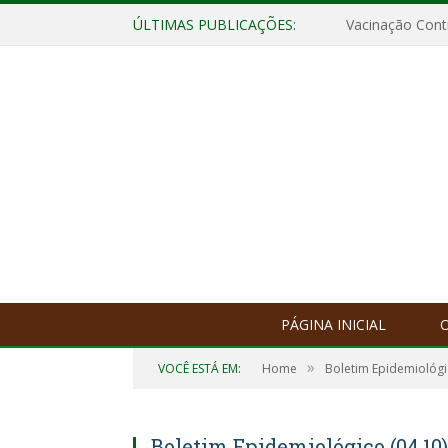
ÚLTIMAS PUBLICAÇÕES:
Vacinação Contr
PÁGINA INICIAL
O
»
VOCÊ ESTÁ EM:
Home
Boletim Epidemiológ
Boletim Epidemiológico (04.10)