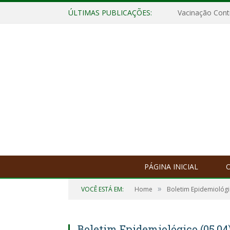
ÚLTIMAS PUBLICAÇÕES:
Vacinação Contr
PÁGINA INICIAL
O
»
VOCÊ ESTÁ EM:
Home
Boletim Epidemiológ
Boletim Epidemiológico (05.04