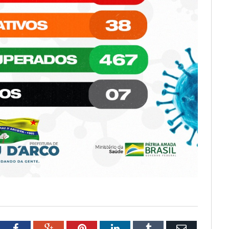
tter
Facebook
Google+
Pinterest
LinkedIn
Tumblr
Email