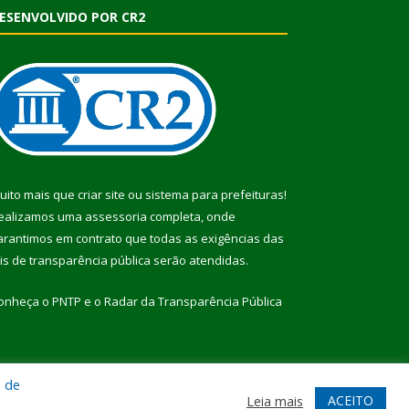
ESENVOLVIDO POR CR2
uito mais que
criar site
ou
sistema para prefeituras
!
ealizamos uma
assessoria
completa, onde
arantimos em contrato que todas as exigências das
eis de transparência pública
serão atendidas.
onheça o
PNTP
e o
Radar da Transparência Pública
a de
te
Acessar Área Administrativa
Acessar Webmail
ACEITO
Leia mais