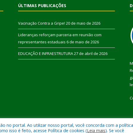
ÚLTIMAS PUBLICAÇÕES
D
Vacinação Contra a Gripe!
20 de maio de 2026
Lideranças reforçam parceria em reunião com
representantes estaduais
6 de maio de 2026
EDUCAÇÃO E INFRAESTRUTURA
27 de abril de 2026
M
R
g
l
C
 no portal. Ao utilizar nosso portal, você concorda com a polític
 de Pau D’Arco.
Mapa do Si
 isso é feito, acesse Política de cookies (
Leia mais
). Se você