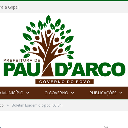
a a Gripe!
 MUNICÍPIO
O GOVERNO
PUBLICAÇÕES
»
ico
Boletim Epidemiológico (05.04)
)
0