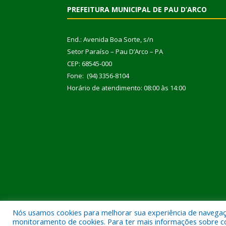
PREFEITURA MUNICIPAL DE PAU D’ARCO
End.: Avenida Boa Sorte, s/n
Setor Paraíso – Pau D’Arco – PA
CEP: 68545-000
Fone: (94) 3356-8104
Horário de atendimento: 08:00 às 14:00
Nós usamos cookies para melhorar sua experiência de navegação
Todos os direitos reservados a Prefeitura Municipal
monitoramento de cookies. Para ter mais informações sobre como