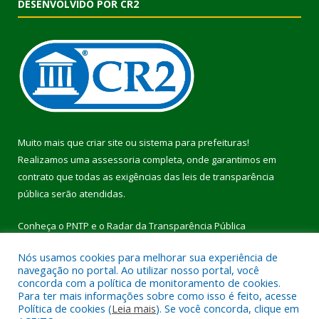
DESENVOLVIDO POR CR2
Muito mais que
criar site
ou
sistema para prefeituras
!
Realizamos uma
assessoria
completa, onde garantimos em
contrato que todas as exigências das
leis de transparência
pública
serão atendidas.
Conheça o
PNTP
e o
Radar da Transparência Pública
Nós usamos cookies para melhorar sua experiência de
navegação no portal. Ao utilizar nosso portal, você
concorda com a política de monitoramento de cookies.
Para ter mais informações sobre como isso é feito, acesse
Todos os direitos reservados a Prefeitura Municipal de Pau
Política de cookies (
Leia mais
). Se você concorda, clique em
D’Arco.