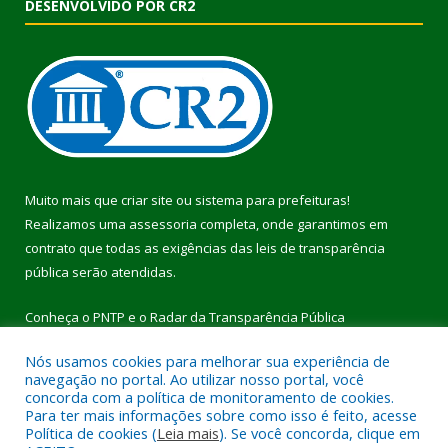
DESENVOLVIDO POR CR2
Muito mais que
criar site
ou
sistema para prefeituras
!
Realizamos uma
assessoria
completa, onde garantimos em
contrato que todas as exigências das
leis de transparência
pública
serão atendidas.
Conheça o
PNTP
e o
Radar da Transparência Pública
Nós usamos cookies para melhorar sua experiência de
navegação no portal. Ao utilizar nosso portal, você
concorda com a política de monitoramento de cookies.
Para ter mais informações sobre como isso é feito, acesse
Todos os direitos reservados a Prefeitura Municipal de Pau
Política de cookies (
Leia mais
). Se você concorda, clique em
D’Arco.