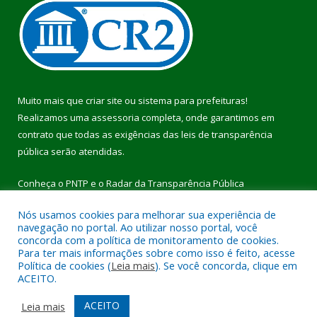
Muito mais que
criar site
ou
sistema para prefeituras
!
Realizamos uma
assessoria
completa, onde garantimos em
contrato que todas as exigências das
leis de transparência
pública
serão atendidas.
Conheça o
PNTP
e o
Radar da Transparência Pública
Nós usamos cookies para melhorar sua experiência de
navegação no portal. Ao utilizar nosso portal, você
concorda com a política de monitoramento de cookies.
Para ter mais informações sobre como isso é feito, acesse
Todos os direitos reservados a Prefeitura Municipal de Pau
Política de cookies (
Leia mais
). Se você concorda, clique em
D’Arco.
ACEITO.
Mapa do Site
Acessar Área Administrativa
ACEITO
Leia mais