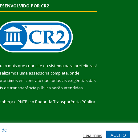
ESENVOLVIDO POR CR2
uito mais que
criar site
ou
sistema para prefeituras
!
ealizamos uma
assessoria
completa, onde
arantimos em contrato que todas as exigências das
eis de transparência pública
serão atendidas.
onheça o
PNTP
e o
Radar da Transparência Pública
a de
te
Acessar Área Administrativa
Acessar Webmail
ACEITO
Leia mais