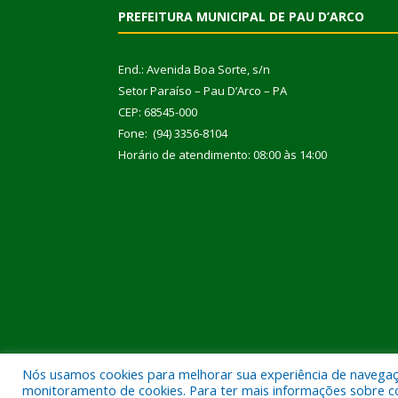
PREFEITURA MUNICIPAL DE PAU D’ARCO
End.: Avenida Boa Sorte, s/n
Setor Paraíso – Pau D’Arco – PA
CEP: 68545-000
Fone: (94) 3356-8104
Horário de atendimento: 08:00 às 14:00
Nós usamos cookies para melhorar sua experiência de navegação
Todos os direitos reservados a Prefeitura Municipal
monitoramento de cookies. Para ter mais informações sobre como