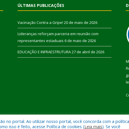
ÚLTIMAS PUBLICAÇÕES
D
Vacinação Contra a Gripe!
20 de maio de 2026
Lideranças reforçam parceria em reunião com
representantes estaduais
6 de maio de 2026
EDUCAÇÃO E INFRAESTRUTURA
27 de abril de 2026
M
R
g
l
C
 no portal. Ao utilizar nosso portal, você concorda com a polític
 de Pau D’Arco.
Mapa do Si
 isso é feito, acesse Política de cookies (
Leia mais
). Se você