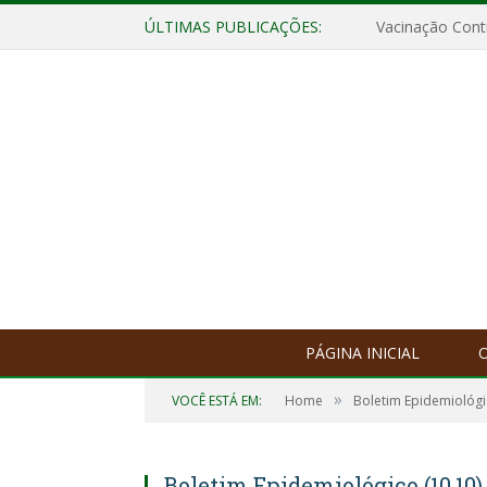
ÚLTIMAS PUBLICAÇÕES:
Vacinação Contr
PÁGINA INICIAL
O
»
VOCÊ ESTÁ EM:
Home
Boletim Epidemiológ
Boletim Epidemiológico (10.10)