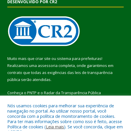
DESENVOLVIDO POR CR2
Muito mais que
criar site
ou
sistema para prefeituras
!
Realizamos uma
assessoria
completa, onde garantimos em
contrato que todas as exigências das
leis de transparência
pública
serão atendidas.
Conheça o
PNTP
e o
Radar da Transparência Pública
Nós usamos cookies para melhorar sua experiência de
navegação no portal. Ao utilizar nosso portal, você
concorda com a política de monitoramento de cookies.
Para ter mais informações sobre como isso é feito, acesse
Todos os direitos reservados a Prefeitura Municipal de Pau
Política de cookies (
Leia mais
). Se você concorda, clique em
D’Arco.