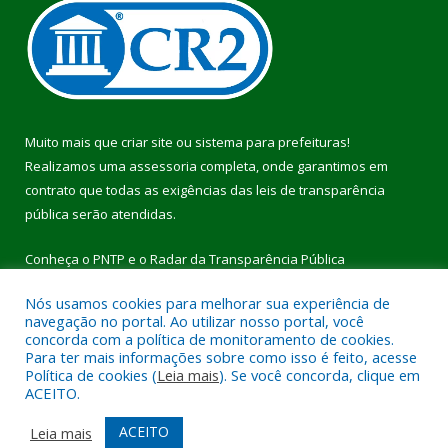
Muito mais que
criar site
ou
sistema para prefeituras
!
Realizamos uma
assessoria
completa, onde garantimos em
contrato que todas as exigências das
leis de transparência
pública
serão atendidas.
Conheça o
PNTP
e o
Radar da Transparência Pública
Nós usamos cookies para melhorar sua experiência de
navegação no portal. Ao utilizar nosso portal, você
concorda com a política de monitoramento de cookies.
Para ter mais informações sobre como isso é feito, acesse
Todos os direitos reservados a Prefeitura Municipal de Pau
Política de cookies (
Leia mais
). Se você concorda, clique em
D’Arco.
ACEITO.
Mapa do Site
Acessar Área Administrativa
ACEITO
Leia mais