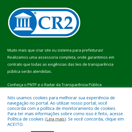
Muito mais que
criar site
ou
sistema para prefeituras
!
Realizamos uma
assessoria
completa, onde garantimos em
contrato que todas as exigências das
leis de transparência
pública
serão atendidas.
Conheça o
PNTP
e o
Radar da Transparência Pública
Nós usamos cookies para melhorar sua experiência de
navegação no portal. Ao utilizar nosso portal, você
concorda com a política de monitoramento de cookies.
Para ter mais informações sobre como isso é feito, acesse
Todos os direitos reservados a Prefeitura Municipal de Pau
Política de cookies (
Leia mais
). Se você concorda, clique em
D’Arco.
ACEITO.