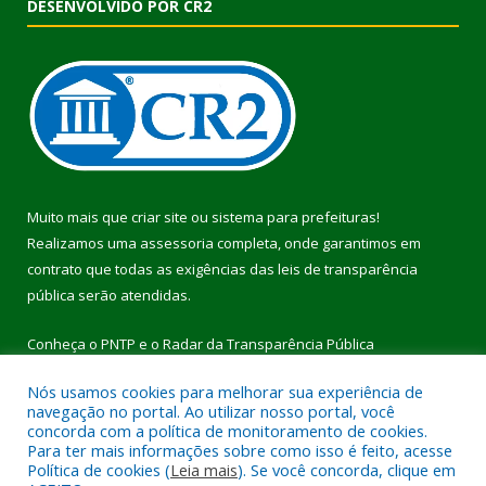
DESENVOLVIDO POR CR2
Muito mais que
criar site
ou
sistema para prefeituras
!
Realizamos uma
assessoria
completa, onde garantimos em
contrato que todas as exigências das
leis de transparência
pública
serão atendidas.
Conheça o
PNTP
e o
Radar da Transparência Pública
Nós usamos cookies para melhorar sua experiência de
navegação no portal. Ao utilizar nosso portal, você
concorda com a política de monitoramento de cookies.
Para ter mais informações sobre como isso é feito, acesse
Todos os direitos reservados a Prefeitura Municipal de Pau
Política de cookies (
Leia mais
). Se você concorda, clique em
D’Arco.