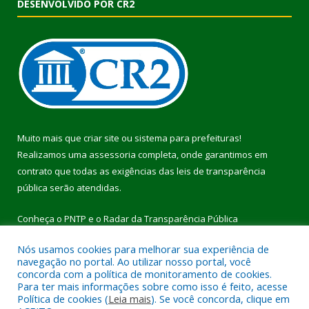
DESENVOLVIDO POR CR2
Muito mais que
criar site
ou
sistema para prefeituras
!
Realizamos uma
assessoria
completa, onde garantimos em
contrato que todas as exigências das
leis de transparência
pública
serão atendidas.
Conheça o
PNTP
e o
Radar da Transparência Pública
Nós usamos cookies para melhorar sua experiência de
navegação no portal. Ao utilizar nosso portal, você
concorda com a política de monitoramento de cookies.
Para ter mais informações sobre como isso é feito, acesse
Todos os direitos reservados a Prefeitura Municipal de Pau
Política de cookies (
Leia mais
). Se você concorda, clique em
D’Arco.