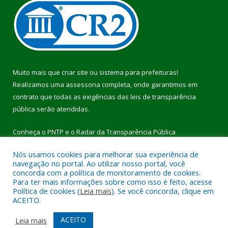
Muito mais que
criar site
ou
sistema para prefeituras
!
Realizamos uma
assessoria
completa, onde garantimos em
contrato que todas as exigências das
leis de transparência
pública
serão atendidas.
Conheça o
PNTP
e o
Radar da Transparência Pública
Nós usamos cookies para melhorar sua experiência de
navegação no portal. Ao utilizar nosso portal, você
concorda com a política de monitoramento de cookies.
Para ter mais informações sobre como isso é feito, acesse
Todos os direitos reservados a Prefeitura Municipal de Pau
Política de cookies (
Leia mais
). Se você concorda, clique em
D’Arco.
ACEITO.
Mapa do Site
Acessar Área Administrativa
ACEITO
Leia mais