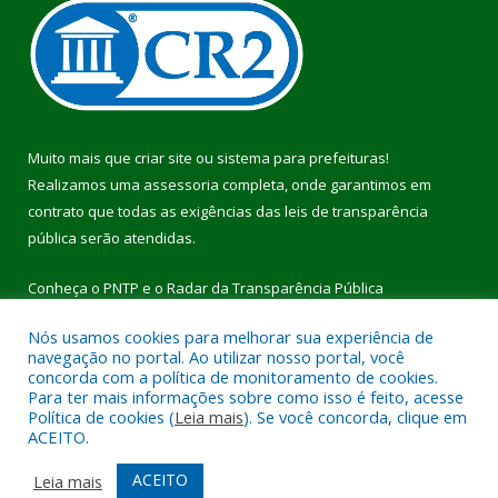
Muito mais que
criar site
ou
sistema para prefeituras
!
Realizamos uma
assessoria
completa, onde garantimos em
contrato que todas as exigências das
leis de transparência
pública
serão atendidas.
Conheça o
PNTP
e o
Radar da Transparência Pública
Nós usamos cookies para melhorar sua experiência de
navegação no portal. Ao utilizar nosso portal, você
concorda com a política de monitoramento de cookies.
Para ter mais informações sobre como isso é feito, acesse
Todos os direitos reservados a Prefeitura Municipal de Pau
Política de cookies (
Leia mais
). Se você concorda, clique em
D’Arco.
ACEITO.
Mapa do Site
Acessar Área Administrativa
ACEITO
Leia mais