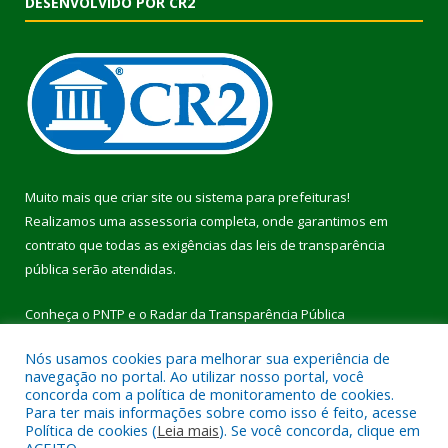
DESENVOLVIDO POR CR2
Muito mais que
criar site
ou
sistema para prefeituras
!
Realizamos uma
assessoria
completa, onde garantimos em
contrato que todas as exigências das
leis de transparência
pública
serão atendidas.
Conheça o
PNTP
e o
Radar da Transparência Pública
Nós usamos cookies para melhorar sua experiência de
navegação no portal. Ao utilizar nosso portal, você
concorda com a política de monitoramento de cookies.
Para ter mais informações sobre como isso é feito, acesse
Todos os direitos reservados a Prefeitura Municipal de Pau
Política de cookies (
Leia mais
). Se você concorda, clique em
D’Arco.