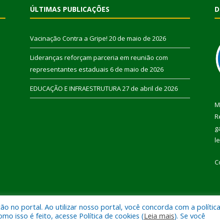
ÚLTIMAS PUBLICAÇÕES
D
Vacinação Contra a Gripe!
20 de maio de 2026
Lideranças reforçam parceria em reunião com
representantes estaduais
6 de maio de 2026
EDUCAÇÃO E INFRAESTRUTURA
27 de abril de 2026
M
R
g
l
C
 no portal. Ao utilizar nosso portal, você concorda com a polític
 de Pau D’Arco.
Mapa do Si
 isso é feito, acesse Política de cookies (
Leia mais
). Se você