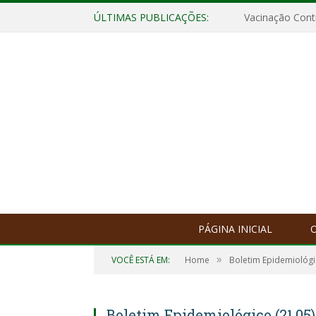
ÚLTIMAS PUBLICAÇÕES:
Vacinação Contr
PÁGINA INICIAL
O
»
VOCÊ ESTÁ EM:
Home
Boletim Epidemiológ
Boletim Epidemiológico (21.05)