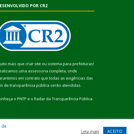
ESENVOLVIDO POR CR2
uito mais que
criar site
ou
sistema para prefeituras
!
ealizamos uma
assessoria
completa, onde
arantimos em contrato que todas as exigências das
eis de transparência pública
serão atendidas.
onheça o
PNTP
e o
Radar da Transparência Pública
a de
te
Acessar Área Administrativa
Acessar Webmail
ACEITO
Leia mais