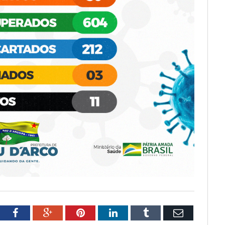
tter
Facebook
Google+
Pinterest
LinkedIn
Tumblr
Email