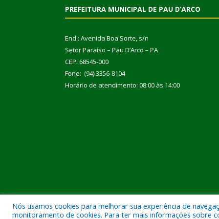
PREFEITURA MUNICIPAL DE PAU D’ARCO
End.: Avenida Boa Sorte, s/n
Setor Paraíso – Pau D’Arco – PA
CEP: 68545-000
Fone: (94) 3356-8104
Horário de atendimento: 08:00 às 14:00
Nós usamos cookies para melhorar sua experiência de navegação
Todos os direitos reservados a Prefeitura Municipal
monitoramento de cookies. Para ter mais informações sobre como