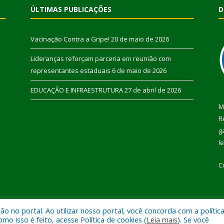
ÚLTIMAS PUBLICAÇÕES
D
Vacinação Contra a Gripe!
20 de maio de 2026
Lideranças reforçam parceria em reunião com
representantes estaduais
6 de maio de 2026
EDUCAÇÃO E INFRAESTRUTURA
27 de abril de 2026
M
R
g
l
C
 no portal. Ao utilizar nosso portal, você concorda com a polític
 de Pau D’Arco.
Mapa do Si
 isso é feito, acesse Política de cookies (
Leia mais
). Se você