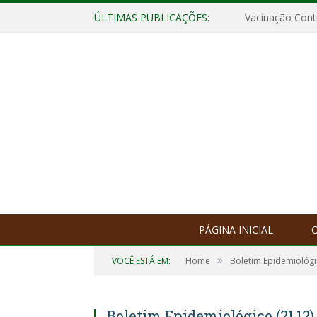
ÚLTIMAS PUBLICAÇÕES:
Vacinação Contr
PÁGINA INICIAL
O
»
VOCÊ ESTÁ EM:
Home
Boletim Epidemiológ
Boletim Epidemiológico (21.12)