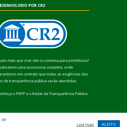
ESENVOLVIDO POR CR2
uito mais que
criar site
ou
sistema para prefeituras
!
ealizamos uma
assessoria
completa, onde
arantimos em contrato que todas as exigências das
eis de transparência pública
serão atendidas.
onheça o
PNTP
e o
Radar da Transparência Pública
a de
te
Acessar Área Administrativa
Acessar Webmail
ACEITO
Leia mais