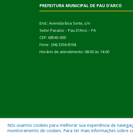
PREFEITURA MUNICIPAL DE PAU D’ARCO
End.: Avenida Boa Sorte, s/n
Setor Paraíso – Pau D’Arco – PA
CEP: 68545-000
Fone: (94) 3356-8104
Horário de atendimento: 08:00 às 14:00
Nós usamos cookies para melhorar sua experiência de navegação
Todos os direitos reservados a Prefeitura Municipal
monitoramento de cookies. Para ter mais informações sobre como