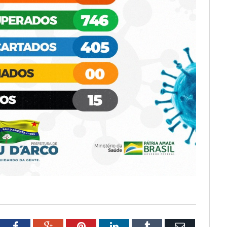
tter
Facebook
Google+
Pinterest
LinkedIn
Tumblr
Email