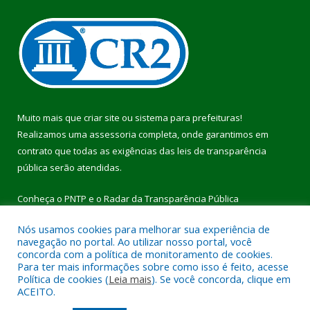
Muito mais que
criar site
ou
sistema para prefeituras
!
Realizamos uma
assessoria
completa, onde garantimos em
contrato que todas as exigências das
leis de transparência
pública
serão atendidas.
Conheça o
PNTP
e o
Radar da Transparência Pública
Nós usamos cookies para melhorar sua experiência de
navegação no portal. Ao utilizar nosso portal, você
concorda com a política de monitoramento de cookies.
Para ter mais informações sobre como isso é feito, acesse
Todos os direitos reservados a Prefeitura Municipal de Pau
Política de cookies (
Leia mais
). Se você concorda, clique em
D’Arco.
ACEITO.