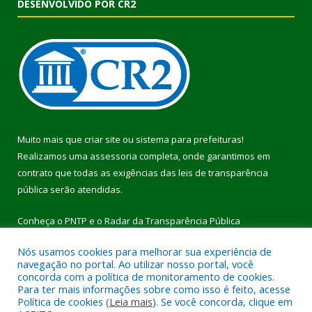
DESENVOLVIDO POR CR2
Muito mais que
criar site
ou
sistema para prefeituras
!
Realizamos uma
assessoria
completa, onde garantimos em
contrato que todas as exigências das
leis de transparência
pública
serão atendidas.
Conheça o
PNTP
e o
Radar da Transparência Pública
Nós usamos cookies para melhorar sua experiência de
navegação no portal. Ao utilizar nosso portal, você
concorda com a política de monitoramento de cookies.
Para ter mais informações sobre como isso é feito, acesse
Todos os direitos reservados a Prefeitura Municipal de Pau
Política de cookies (
Leia mais
). Se você concorda, clique em
D’Arco.