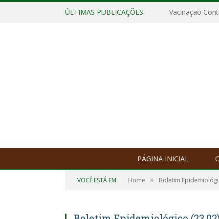
ÚLTIMAS PUBLICAÇÕES:
Vacinação Contr
PÁGINA INICIAL
O
»
VOCÊ ESTÁ EM:
Home
Boletim Epidemiológ
Boletim Epidemiológico (23.02