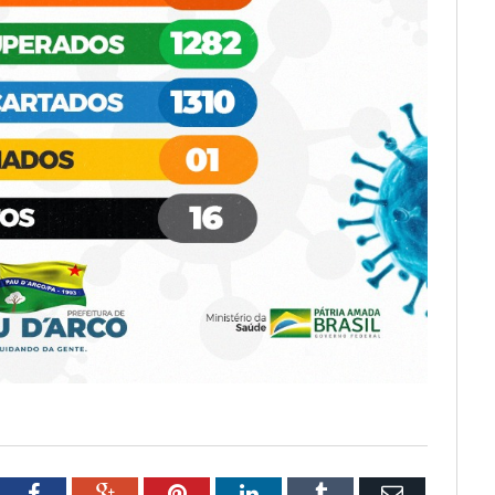
tter
Facebook
Google+
Pinterest
LinkedIn
Tumblr
Email