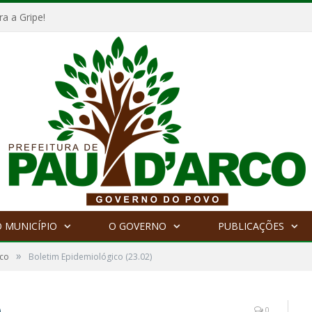
a a Gripe!
 MUNICÍPIO
O GOVERNO
PUBLICAÇÕES
»
ico
Boletim Epidemiológico (23.02)
)
0