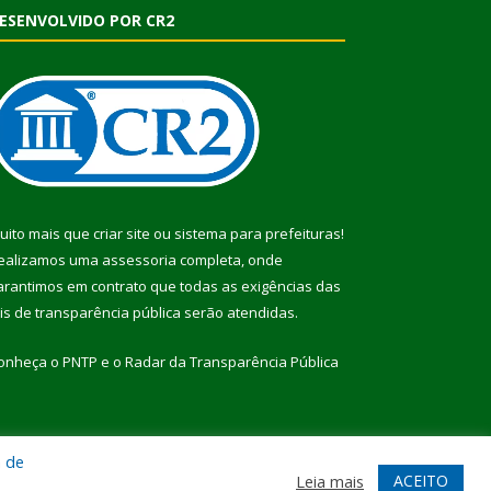
ESENVOLVIDO POR CR2
uito mais que
criar site
ou
sistema para prefeituras
!
ealizamos uma
assessoria
completa, onde
arantimos em contrato que todas as exigências das
eis de transparência pública
serão atendidas.
onheça o
PNTP
e o
Radar da Transparência Pública
a de
te
Acessar Área Administrativa
Acessar Webmail
ACEITO
Leia mais