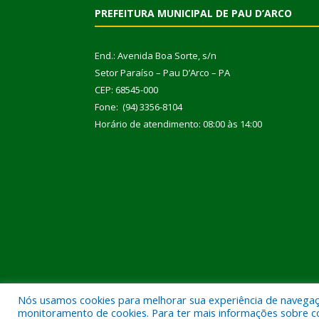
PREFEITURA MUNICIPAL DE PAU D’ARCO
End.: Avenida Boa Sorte, s/n
Setor Paraíso – Pau D’Arco – PA
CEP: 68545-000
Fone: (94) 3356-8104
Horário de atendimento: 08:00 às 14:00
Nós usamos cookies para melhorar sua experiência de navegação
Todos os direitos reservados a Prefeitura Municipal
monitoramento de cookies. Para ter mais informações sobre como