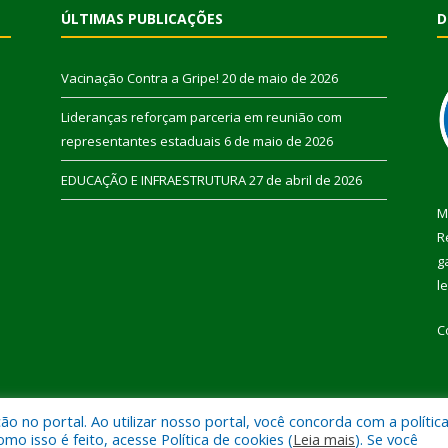
ÚLTIMAS PUBLICAÇÕES
D
Vacinação Contra a Gripe!
20 de maio de 2026
Lideranças reforçam parceria em reunião com
representantes estaduais
6 de maio de 2026
EDUCAÇÃO E INFRAESTRUTURA
27 de abril de 2026
M
R
g
l
C
 no portal. Ao utilizar nosso portal, você concorda com a polític
 de Pau D’Arco.
Mapa do Si
 isso é feito, acesse Política de cookies (
Leia mais
). Se você