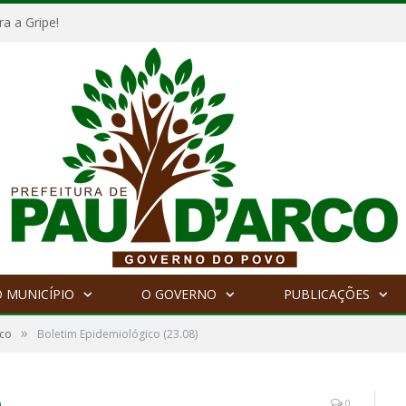
a a Gripe!
 MUNICÍPIO
O GOVERNO
PUBLICAÇÕES
»
ico
Boletim Epidemiológico (23.08)
)
0