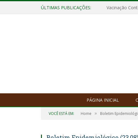
ÚLTIMAS PUBLICAÇÕES:
Vacinação Contr
PÁGINA INICIAL
O
»
VOCÊ ESTÁ EM:
Home
Boletim Epidemiológ
Boletim Epidemiológico (23.08