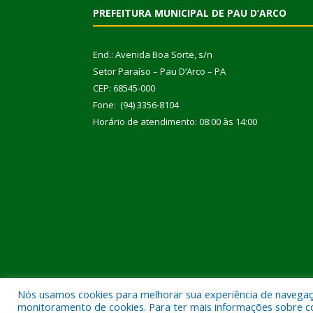
PREFEITURA MUNICIPAL DE PAU D’ARCO
End.: Avenida Boa Sorte, s/n
Setor Paraíso – Pau D’Arco – PA
CEP: 68545-000
Fone: (94) 3356-8104
Horário de atendimento: 08:00 às 14:00
Nós usamos cookies para melhorar sua experiência de navegação
Todos os direitos reservados a Prefeitura Municipal
monitoramento de cookies. Para ter mais informações sobre como