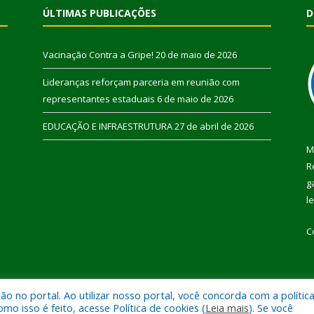
ÚLTIMAS PUBLICAÇÕES
D
Vacinação Contra a Gripe!
20 de maio de 2026
Lideranças reforçam parceria em reunião com
representantes estaduais
6 de maio de 2026
EDUCAÇÃO E INFRAESTRUTURA
27 de abril de 2026
M
R
g
l
C
 no portal. Ao utilizar nosso portal, você concorda com a polític
 de Pau D’Arco.
Mapa do Si
 isso é feito, acesse Política de cookies (
Leia mais
). Se você