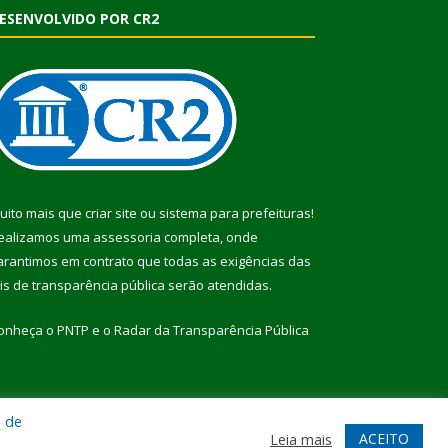
ESENVOLVIDO POR CR2
uito mais que
criar site
ou
sistema para prefeituras
!
ealizamos uma
assessoria
completa, onde
arantimos em contrato que todas as exigências das
eis de transparência pública
serão atendidas.
onheça o
PNTP
e o
Radar da Transparência Pública
a de
te
Acessar Área Administrativa
Acessar Webmail
ACEITO
Leia mais