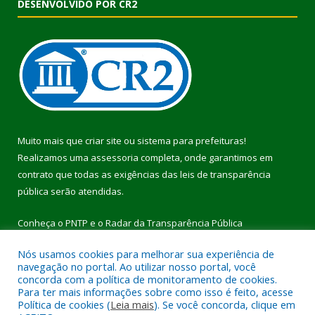
DESENVOLVIDO POR CR2
Muito mais que
criar site
ou
sistema para prefeituras
!
Realizamos uma
assessoria
completa, onde garantimos em
contrato que todas as exigências das
leis de transparência
pública
serão atendidas.
Conheça o
PNTP
e o
Radar da Transparência Pública
Nós usamos cookies para melhorar sua experiência de
navegação no portal. Ao utilizar nosso portal, você
concorda com a política de monitoramento de cookies.
Para ter mais informações sobre como isso é feito, acesse
Todos os direitos reservados a Prefeitura Municipal de Pau
Política de cookies (
Leia mais
). Se você concorda, clique em
D’Arco.