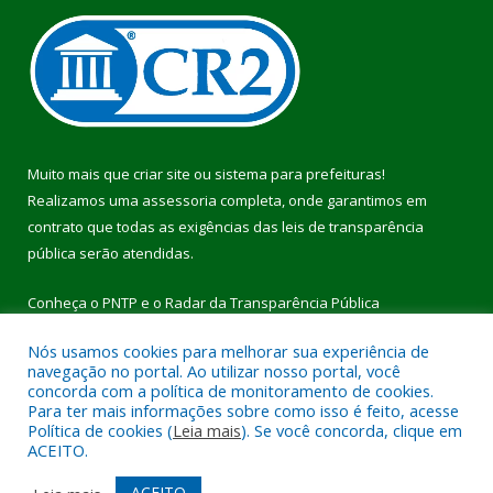
Muito mais que
criar site
ou
sistema para prefeituras
!
Realizamos uma
assessoria
completa, onde garantimos em
contrato que todas as exigências das
leis de transparência
pública
serão atendidas.
Conheça o
PNTP
e o
Radar da Transparência Pública
Nós usamos cookies para melhorar sua experiência de
navegação no portal. Ao utilizar nosso portal, você
concorda com a política de monitoramento de cookies.
Para ter mais informações sobre como isso é feito, acesse
Todos os direitos reservados a Prefeitura Municipal de Pau
Política de cookies (
Leia mais
). Se você concorda, clique em
D’Arco.
ACEITO.
Mapa do Site
Acessar Área Administrativa
ACEITO