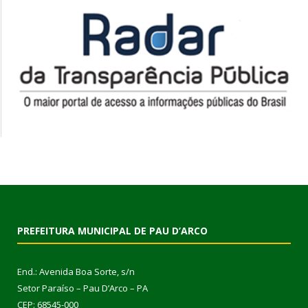
PREFEITURA MUNICIPAL DE PAU D’ARCO
End.: Avenida Boa Sorte, s/n
Setor Paraíso – Pau D’Arco – PA
CEP: 68545-000