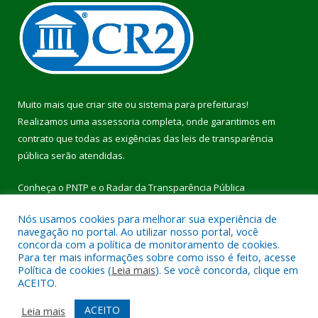
Muito mais que
criar site
ou
sistema para prefeituras
!
Realizamos uma
assessoria
completa, onde garantimos em
contrato que todas as exigências das
leis de transparência
pública
serão atendidas.
Conheça o
PNTP
e o
Radar da Transparência Pública
Nós usamos cookies para melhorar sua experiência de
navegação no portal. Ao utilizar nosso portal, você
concorda com a política de monitoramento de cookies.
Para ter mais informações sobre como isso é feito, acesse
Todos os direitos reservados a Prefeitura Municipal de Pau
Política de cookies (
Leia mais
). Se você concorda, clique em
D’Arco.
ACEITO.
Mapa do Site
Acessar Área Administrativa
ACEITO
Leia mais