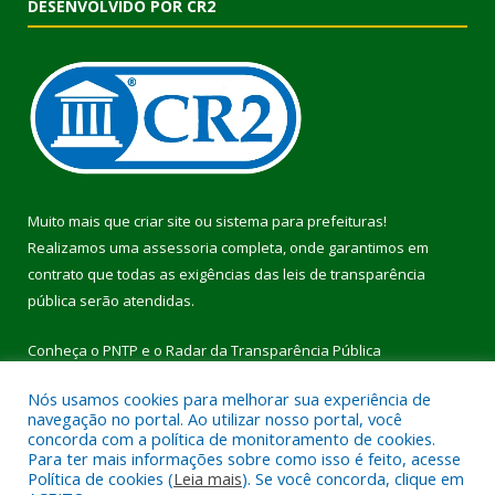
DESENVOLVIDO POR CR2
Muito mais que
criar site
ou
sistema para prefeituras
!
Realizamos uma
assessoria
completa, onde garantimos em
contrato que todas as exigências das
leis de transparência
pública
serão atendidas.
Conheça o
PNTP
e o
Radar da Transparência Pública
Nós usamos cookies para melhorar sua experiência de
navegação no portal. Ao utilizar nosso portal, você
concorda com a política de monitoramento de cookies.
Para ter mais informações sobre como isso é feito, acesse
Todos os direitos reservados a Prefeitura Municipal de Pau
Política de cookies (
Leia mais
). Se você concorda, clique em
D’Arco.