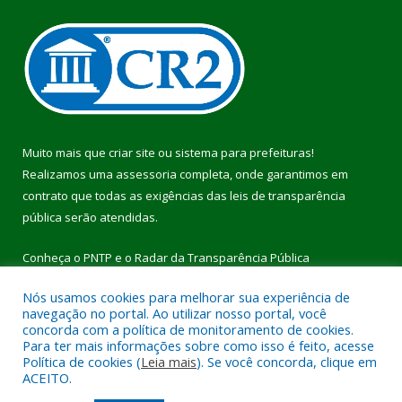
Muito mais que
criar site
ou
sistema para prefeituras
!
Realizamos uma
assessoria
completa, onde garantimos em
contrato que todas as exigências das
leis de transparência
pública
serão atendidas.
Conheça o
PNTP
e o
Radar da Transparência Pública
Nós usamos cookies para melhorar sua experiência de
navegação no portal. Ao utilizar nosso portal, você
concorda com a política de monitoramento de cookies.
Para ter mais informações sobre como isso é feito, acesse
Todos os direitos reservados a Prefeitura Municipal de Pau
Política de cookies (
Leia mais
). Se você concorda, clique em
D’Arco.
ACEITO.