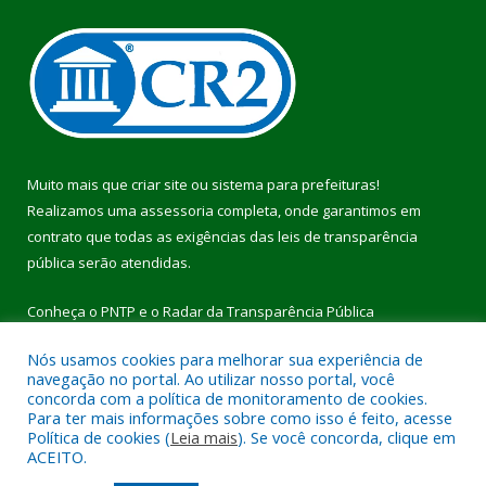
Muito mais que
criar site
ou
sistema para prefeituras
!
Realizamos uma
assessoria
completa, onde garantimos em
contrato que todas as exigências das
leis de transparência
pública
serão atendidas.
Conheça o
PNTP
e o
Radar da Transparência Pública
Nós usamos cookies para melhorar sua experiência de
navegação no portal. Ao utilizar nosso portal, você
concorda com a política de monitoramento de cookies.
Para ter mais informações sobre como isso é feito, acesse
Todos os direitos reservados a Prefeitura Municipal de Pau
Política de cookies (
Leia mais
). Se você concorda, clique em
D’Arco.
ACEITO.