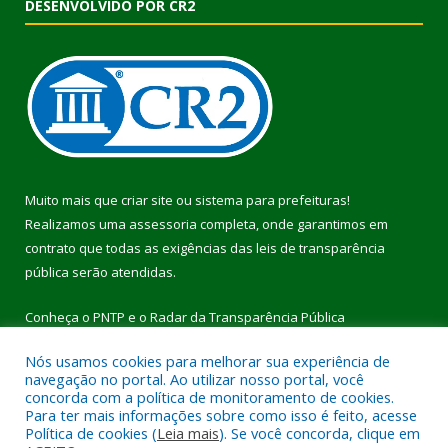
DESENVOLVIDO POR CR2
Muito mais que
criar site
ou
sistema para prefeituras
!
Realizamos uma
assessoria
completa, onde garantimos em
contrato que todas as exigências das
leis de transparência
pública
serão atendidas.
Conheça o
PNTP
e o
Radar da Transparência Pública
Nós usamos cookies para melhorar sua experiência de
navegação no portal. Ao utilizar nosso portal, você
concorda com a política de monitoramento de cookies.
Para ter mais informações sobre como isso é feito, acesse
Todos os direitos reservados a Prefeitura Municipal de Pau
Política de cookies (
Leia mais
). Se você concorda, clique em
D’Arco.