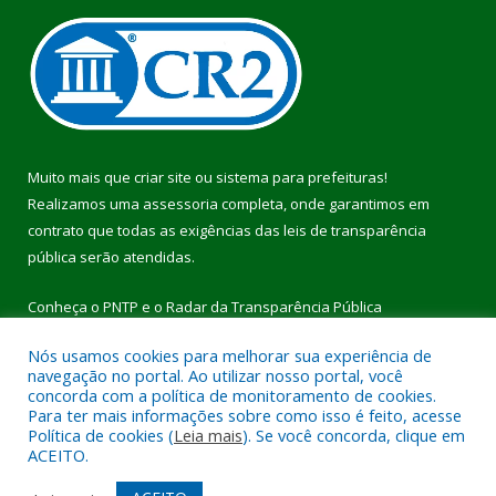
Muito mais que
criar site
ou
sistema para prefeituras
!
Realizamos uma
assessoria
completa, onde garantimos em
contrato que todas as exigências das
leis de transparência
pública
serão atendidas.
Conheça o
PNTP
e o
Radar da Transparência Pública
Nós usamos cookies para melhorar sua experiência de
navegação no portal. Ao utilizar nosso portal, você
concorda com a política de monitoramento de cookies.
Para ter mais informações sobre como isso é feito, acesse
Todos os direitos reservados a Prefeitura Municipal de Pau
Política de cookies (
Leia mais
). Se você concorda, clique em
D’Arco.
ACEITO.