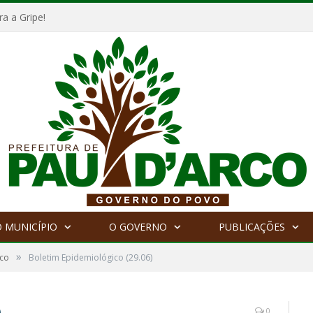
a a Gripe!
 MUNICÍPIO
O GOVERNO
PUBLICAÇÕES
»
ico
Boletim Epidemiológico (29.06)
)
0