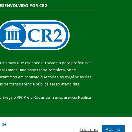
ESENVOLVIDO POR CR2
uito mais que
criar site
ou
sistema para prefeituras
!
ealizamos uma
assessoria
completa, onde
arantimos em contrato que todas as exigências das
eis de transparência pública
serão atendidas.
onheça o
PNTP
e o
Radar da Transparência Pública
a de
te
Acessar Área Administrativa
Acessar Webmail
ACEITO
Leia mais