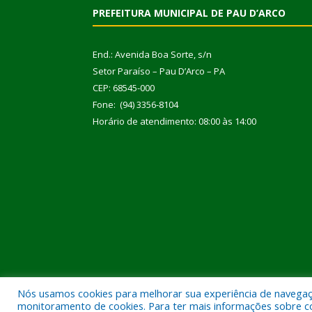
PREFEITURA MUNICIPAL DE PAU D’ARCO
End.: Avenida Boa Sorte, s/n
Setor Paraíso – Pau D’Arco – PA
CEP: 68545-000
Fone: (94) 3356-8104
Horário de atendimento: 08:00 às 14:00
Nós usamos cookies para melhorar sua experiência de navegação
Todos os direitos reservados a Prefeitura Municipal
monitoramento de cookies. Para ter mais informações sobre como