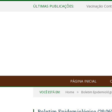
ÚLTIMAS PUBLICAÇÕES:
Vacinação Contr
PÁGINA INICIAL
O
»
VOCÊ ESTÁ EM:
Home
Boletim Epidemiológ
Boletim Epidemiológico (29.06