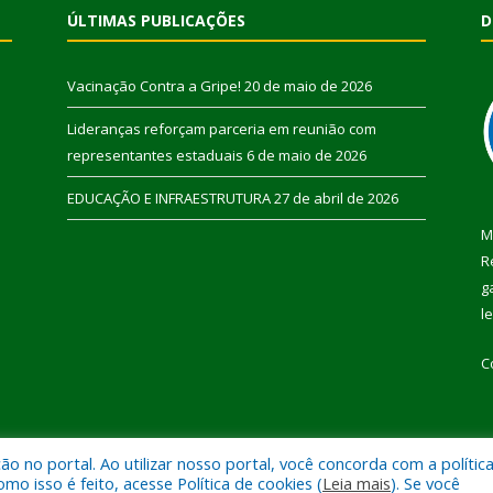
ÚLTIMAS PUBLICAÇÕES
D
Vacinação Contra a Gripe!
20 de maio de 2026
Lideranças reforçam parceria em reunião com
representantes estaduais
6 de maio de 2026
EDUCAÇÃO E INFRAESTRUTURA
27 de abril de 2026
M
R
g
l
C
 no portal. Ao utilizar nosso portal, você concorda com a polític
 de Pau D’Arco.
Mapa do Si
 isso é feito, acesse Política de cookies (
Leia mais
). Se você