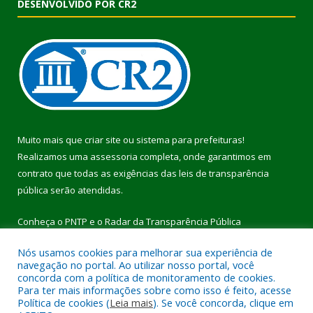
DESENVOLVIDO POR CR2
Muito mais que
criar site
ou
sistema para prefeituras
!
Realizamos uma
assessoria
completa, onde garantimos em
contrato que todas as exigências das
leis de transparência
pública
serão atendidas.
Conheça o
PNTP
e o
Radar da Transparência Pública
Nós usamos cookies para melhorar sua experiência de
navegação no portal. Ao utilizar nosso portal, você
concorda com a política de monitoramento de cookies.
Para ter mais informações sobre como isso é feito, acesse
Todos os direitos reservados a Prefeitura Municipal de Pau
Política de cookies (
Leia mais
). Se você concorda, clique em
D’Arco.