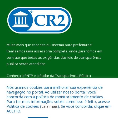
Muito mais que
criar site
ou
sistema para prefeituras
!
Realizamos uma
assessoria
completa, onde garantimos em
contrato que todas as exigências das
leis de transparência
pública
serão atendidas.
Conheça o
PNTP
e o
Radar da Transparência Pública
Nós usamos cookies para melhorar sua experiência de
navegação no portal. Ao utilizar nosso portal, você
concorda com a política de monitoramento de cookies.
Para ter mais informações sobre como isso é feito, acesse
Todos os direitos reservados a Prefeitura Municipal de Pau
Política de cookies (
Leia mais
). Se você concorda, clique em
D’Arco.
ACEITO.