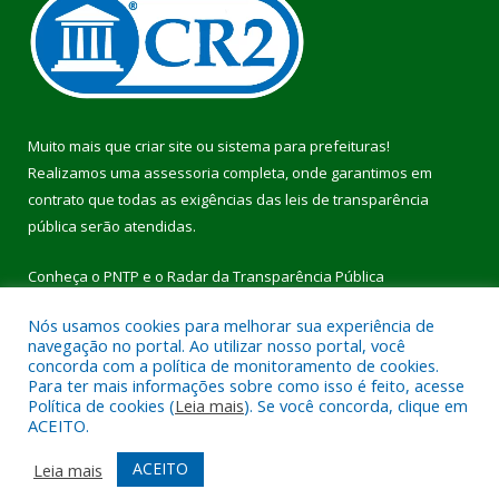
Muito mais que
criar site
ou
sistema para prefeituras
!
Realizamos uma
assessoria
completa, onde garantimos em
contrato que todas as exigências das
leis de transparência
pública
serão atendidas.
Conheça o
PNTP
e o
Radar da Transparência Pública
Nós usamos cookies para melhorar sua experiência de
navegação no portal. Ao utilizar nosso portal, você
concorda com a política de monitoramento de cookies.
Para ter mais informações sobre como isso é feito, acesse
Todos os direitos reservados a Prefeitura Municipal de Pau
Política de cookies (
Leia mais
). Se você concorda, clique em
D’Arco.
ACEITO.
Mapa do Site
Acessar Área Administrativa
ACEITO
Leia mais
Acessar Webmail