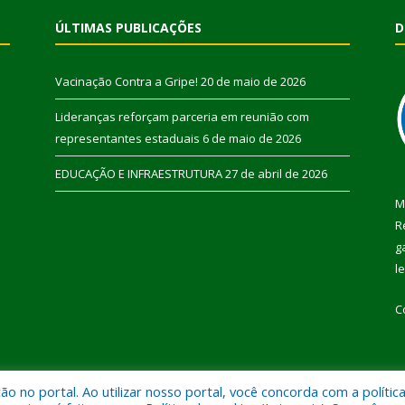
ÚLTIMAS PUBLICAÇÕES
D
Vacinação Contra a Gripe!
20 de maio de 2026
Lideranças reforçam parceria em reunião com
representantes estaduais
6 de maio de 2026
EDUCAÇÃO E INFRAESTRUTURA
27 de abril de 2026
M
R
g
l
C
 no portal. Ao utilizar nosso portal, você concorda com a polític
 de Pau D’Arco.
Mapa do Si