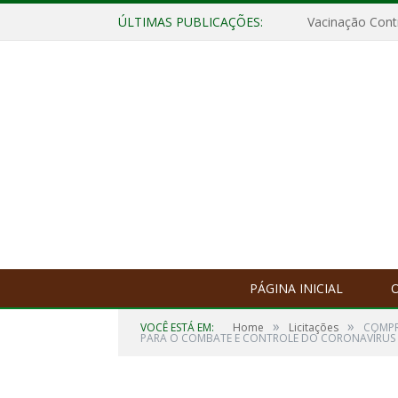
ÚLTIMAS PUBLICAÇÕES:
Vacinação Contr
PÁGINA INICIAL
O
»
»
VOCÊ ESTÁ EM:
Home
Licitações
COMPR
PARA O COMBATE E CONTROLE DO CORONAVÍRUS 