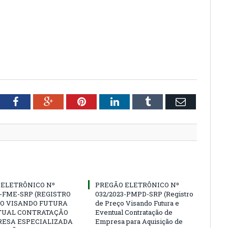
tter
Facebook
Google+
Pinterest
LinkedIn
Tumblr
Email
 ELETRÔNICO Nº
PREGÃO ELETRÔNICO Nº
3-FME-SRP (REGISTRO
032/2023-PMPD-SRP (Registro
ÇO VISANDO FUTURA
de Preço Visando Futura e
TUAL CONTRATAÇÃO
Eventual Contratação de
RESA ESPECIALIZADA
Empresa para Aquisição de