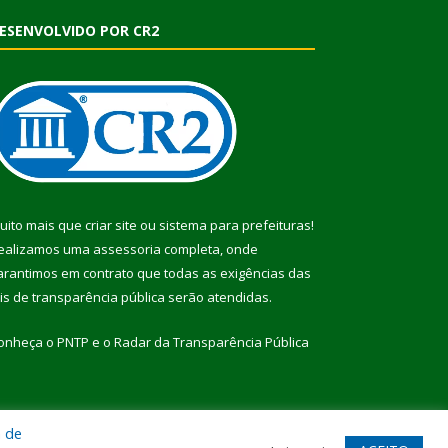
ESENVOLVIDO POR CR2
uito mais que
criar site
ou
sistema para prefeituras
!
ealizamos uma
assessoria
completa, onde
arantimos em contrato que todas as exigências das
eis de transparência pública
serão atendidas.
onheça o
PNTP
e o
Radar da Transparência Pública
a de
te
Acessar Área Administrativa
Acessar Webmail