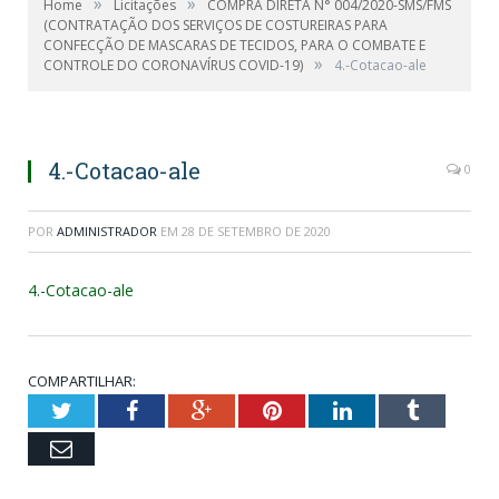
»
»
Home
Licitações
COMPRA DIRETA N° 004/2020-SMS/FMS
(CONTRATAÇÃO DOS SERVIÇOS DE COSTUREIRAS PARA
CONFECÇÃO DE MASCARAS DE TECIDOS, PARA O COMBATE E
»
CONTROLE DO CORONAVÍRUS COVID-19)
4.-Cotacao-ale
4.-Cotacao-ale
0
POR
ADMINISTRADOR
EM
28 DE SETEMBRO DE 2020
4.-Cotacao-ale
COMPARTILHAR:
Twitter
Facebook
Google+
Pinterest
LinkedIn
Tumblr
Email