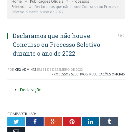
»
»
Home
Publicações Oficiais
Processos
»
Seletivos
Declaramos que não houve Concurso ou Processo
Seletivo durante o ano de 2022
Declaramos que não houve
0
Concurso ou Processo Seletivo
durante o ano de 2022
POR
CR2-ADMIN12
EM
31 DE DEZEMBRO DE 2022
PROCESSOS SELETIVOS
,
PUBLICAÇÕES OFICIAIS
Declaração
COMPARTILHAR:
Twitter
Facebook
Google+
Pinterest
LinkedIn
Tumblr
Email