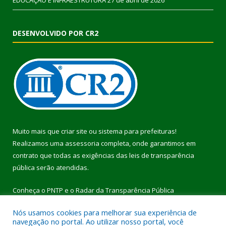
EDUCAÇÃO E INFRAESTRUTURA
27 de abril de 2026
DESENVOLVIDO POR CR2
Muito mais que
criar site
ou
sistema para prefeituras
!
Realizamos uma
assessoria
completa, onde garantimos em
contrato que todas as exigências das
leis de transparência
pública
serão atendidas.
Conheça o
PNTP
e o
Radar da Transparência Pública
Nós usamos cookies para melhorar sua experiência de
navegação no portal. Ao utilizar nosso portal, você