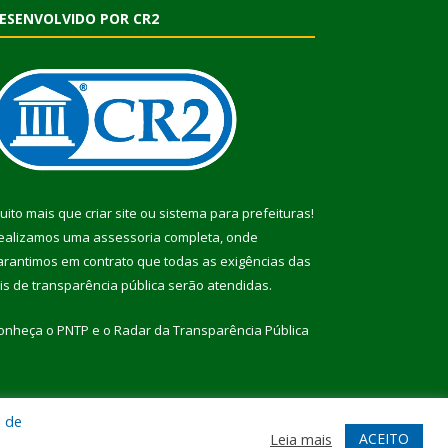
ESENVOLVIDO POR CR2
uito mais que
criar site
ou
sistema para prefeituras
!
ealizamos uma
assessoria
completa, onde
arantimos em contrato que todas as exigências das
eis de transparência pública
serão atendidas.
onheça o
PNTP
e o
Radar da Transparência Pública
a de
te
Acessar Área Administrativa
Acessar Webmail
ACEITO
Leia mais