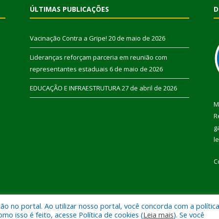
ÚLTIMAS PUBLICAÇÕES
D
Vacinação Contra a Gripe!
20 de maio de 2026
Lideranças reforçam parceria em reunião com
representantes estaduais
6 de maio de 2026
EDUCAÇÃO E INFRAESTRUTURA
27 de abril de 2026
M
R
g
l
C
 no portal. Ao utilizar nosso portal, você concorda com a polític
 de Pau D’Arco.
Mapa do Si
 isso é feito, acesse Política de cookies (
Leia mais
). Se você