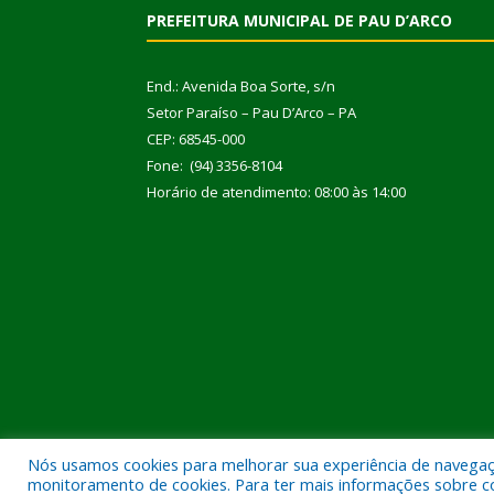
PREFEITURA MUNICIPAL DE PAU D’ARCO
End.: Avenida Boa Sorte, s/n
Setor Paraíso – Pau D’Arco – PA
CEP: 68545-000
Fone: (94) 3356-8104
Horário de atendimento: 08:00 às 14:00
Nós usamos cookies para melhorar sua experiência de navegação
Todos os direitos reservados a Prefeitura Municipal
monitoramento de cookies. Para ter mais informações sobre como