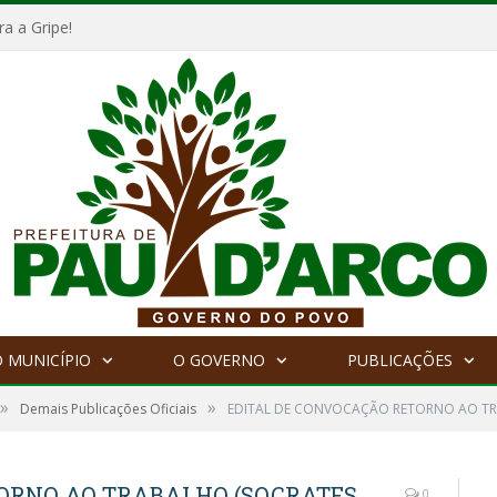
a a Gripe!
 MUNICÍPIO
O GOVERNO
PUBLICAÇÕES
»
»
Demais Publicações Oficiais
EDITAL DE CONVOCAÇÃO RETORNO AO TR
TORNO AO TRABALHO (SOCRATES
0