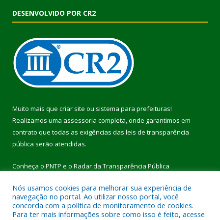
DESENVOLVIDO POR CR2
Muito mais que
criar site
ou
sistema para prefeituras
!
Realizamos uma
assessoria
completa, onde garantimos em
contrato que todas as exigências das
leis de transparência
pública
serão atendidas.
Conheça o
PNTP
e o
Radar da Transparência Pública
Nós usamos cookies para melhorar sua experiência de
navegação no portal. Ao utilizar nosso portal, você
concorda com a política de monitoramento de cookies.
Para ter mais informações sobre como isso é feito, acesse
Todos os direitos reservados a Prefeitura Municipal de Pau