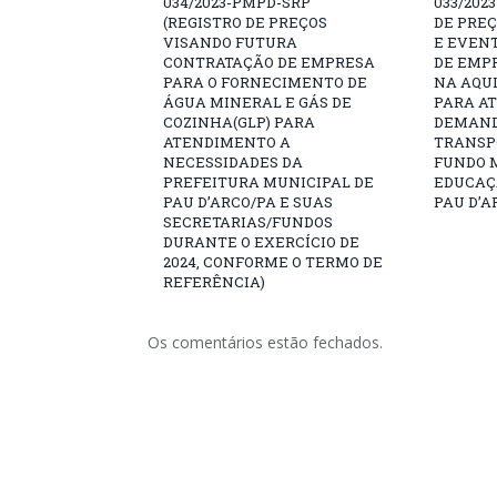
034/2023-PMPD-SRP
033/202
(REGISTRO DE PREÇOS
DE PRE
VISANDO FUTURA
E EVEN
CONTRATAÇÃO DE EMPRESA
DE EMP
PARA O FORNECIMENTO DE
NA AQUI
ÁGUA MINERAL E GÁS DE
PARA A
COZINHA(GLP) PARA
DEMAND
ATENDIMENTO A
TRANSP
NECESSIDADES DA
FUNDO 
PREFEITURA MUNICIPAL DE
EDUCAÇ
PAU D’ARCO/PA E SUAS
PAU D’A
SECRETARIAS/FUNDOS
DURANTE O EXERCÍCIO DE
2024, CONFORME O TERMO DE
REFERÊNCIA)
Os comentários estão fechados.