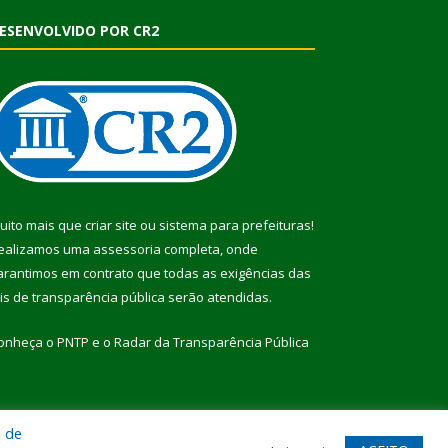
ESENVOLVIDO POR CR2
uito mais que
criar site
ou
sistema para prefeituras
!
ealizamos uma
assessoria
completa, onde
arantimos em contrato que todas as exigências das
eis de transparência pública
serão atendidas.
onheça o
PNTP
e o
Radar da Transparência Pública
a de
te
Acessar Área Administrativa
Acessar Webmail