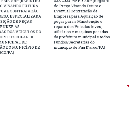
3-FME-SRP (REGISTRO
032/2023-PMPD-SRP (Registro
ÇO VISANDO FUTURA
de Preço Visando Futura e
TUAL CONTRATAÇÃO
Eventual Contratação de
RESA ESPECIALIZADA
Empresa para Aquisição de
SIÇÃO DE PEÇAS
peças para a Manutenção e
TENDER AS
reparo dos Veículos leves,
AS DOS VEÍCULOS DO
utilitários e maquinas pesadas
ORTE ESCOLAR DO
da prefeitura municipal e todos
MUNICIPAL DE
Fundos/Secretarias do
ÃO DO MUNICÍPIO DE
município de Pau D’arco/PA)
RCO/PA)