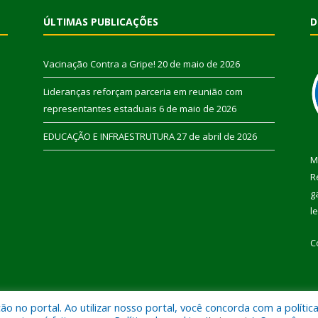
ÚLTIMAS PUBLICAÇÕES
D
Vacinação Contra a Gripe!
20 de maio de 2026
Lideranças reforçam parceria em reunião com
representantes estaduais
6 de maio de 2026
EDUCAÇÃO E INFRAESTRUTURA
27 de abril de 2026
M
R
g
l
C
 no portal. Ao utilizar nosso portal, você concorda com a polític
 de Pau D’Arco.
Mapa do Si