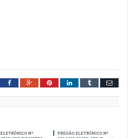
tter
Facebook
Google+
Pinterest
LinkedIn
Tumblr
Email
 ELETRÔNICO Nº
PREGÃO ELETRÔNICO Nº