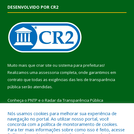
DESENVOLVIDO POR CR2
Muito mais que
criar site
ou
sistema para prefeituras
!
Realizamos uma
assessoria
completa, onde garantimos em
contrato que todas as exigências das
leis de transparência
pública
serão atendidas.
Conheça o
PNTP
e o
Radar da Transparência Pública
Nós usamos cookies para melhorar sua experiência de
navegação no portal. Ao utilizar nosso portal, você
concorda com a política de monitoramento de cookies.
Para ter mais informações sobre como isso é feito, acesse
Todos os direitos reservados a Prefeitura Municipal de Pau