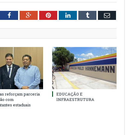
tter
Facebook
Google+
Pinterest
LinkedIn
Tumblr
Email
as reforçam parceria
EDUCAÇÃO E
ião com
INFRAESTRUTURA
tantes estaduais