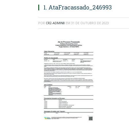
1. AtaFracassado_246993
POR
CR2-ADMIN8
EM
31 DE OUTUBRO DE 2023