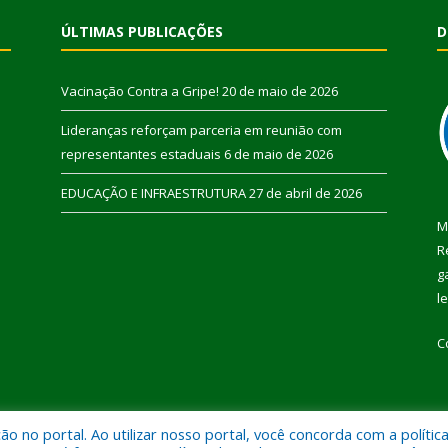
ÚLTIMAS PUBLICAÇÕES
D
Vacinação Contra a Gripe!
20 de maio de 2026
Lideranças reforçam parceria em reunião com
representantes estaduais
6 de maio de 2026
EDUCAÇÃO E INFRAESTRUTURA
27 de abril de 2026
M
R
g
l
C
 no portal. Ao utilizar nosso portal, você concorda com a polític