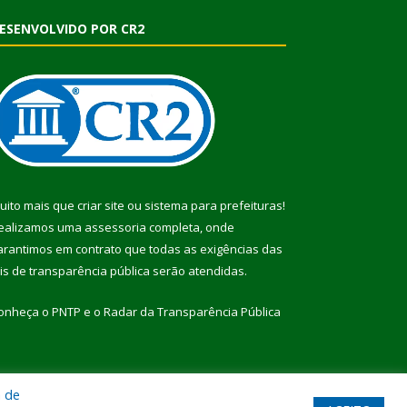
ESENVOLVIDO POR CR2
uito mais que
criar site
ou
sistema para prefeituras
!
ealizamos uma
assessoria
completa, onde
arantimos em contrato que todas as exigências das
eis de transparência pública
serão atendidas.
onheça o
PNTP
e o
Radar da Transparência Pública
a de