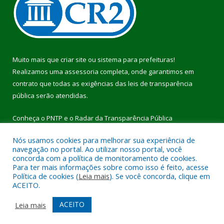
Muito mais que
criar site
ou
sistema para prefeituras
!
Realizamos uma
assessoria
completa, onde garantimos em
contrato que todas as exigências das
leis de transparência
pública
serão atendidas.
Conheça o
PNTP
e o
Radar da Transparência Pública
Nós usamos cookies para melhorar sua experiência de
navegação no portal. Ao utilizar nosso portal, você
concorda com a política de monitoramento de cookies.
Para ter mais informações sobre como isso é feito, acesse
Todos os direitos reservados a Prefeitura Municipal de Pau
Política de cookies (
Leia mais
). Se você concorda, clique em
D’Arco.
ACEITO.
Mapa do Site
Acessar Área Administrativa
ACEITO
Leia mais
Acessar Webmail