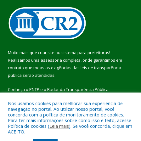
Muito mais que
criar site
ou
sistema para prefeituras
!
Realizamos uma
assessoria
completa, onde garantimos em
contrato que todas as exigências das
leis de transparência
pública
serão atendidas.
Conheça o
PNTP
e o
Radar da Transparência Pública
Nós usamos cookies para melhorar sua experiência de
navegação no portal. Ao utilizar nosso portal, você
concorda com a política de monitoramento de cookies.
Para ter mais informações sobre como isso é feito, acesse
Todos os direitos reservados a Prefeitura Municipal de Pau
Política de cookies (
Leia mais
). Se você concorda, clique em
D’Arco.
ACEITO.