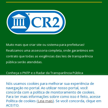
Muito mais que
criar site
ou
sistema para prefeituras
!
Realizamos uma
assessoria
completa, onde garantimos em
contrato que todas as exigências das
leis de transparência
pública
serão atendidas.
Conheça o
PNTP
e o
Radar da Transparência Pública
Nós usamos cookies para melhorar sua experiência de
navegação no portal. Ao utilizar nosso portal, você
concorda com a política de monitoramento de cookies.
Para ter mais informações sobre como isso é feito, acesse
Todos os direitos reservados a Prefeitura Municipal de Pau
Política de cookies (
Leia mais
). Se você concorda, clique em
D’Arco.
ACEITO.