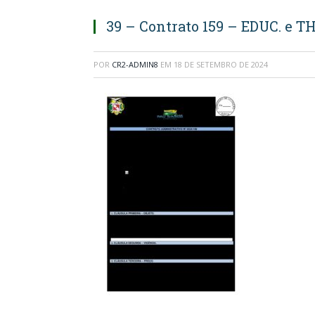
39 – Contrato 159 – EDUC. e T
POR
CR2-ADMIN8
EM
18 DE SETEMBRO DE 2024