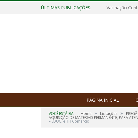
ÚLTIMAS PUBLICAÇÕES:
Vacinação Contr
PÁGINA INICIAL
O
»
»
VOCÊ ESTÁ EM:
Home
Licitações
PREGÃ
AQUISIÇÃO DE MATERIAIS PERMANENTE, PARA ATEN
– EDUC. e TH Comercio