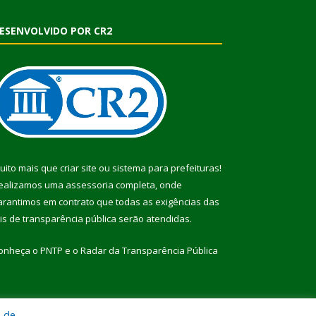
ESENVOLVIDO POR CR2
uito mais que
criar site
ou
sistema para prefeituras
!
ealizamos uma
assessoria
completa, onde
arantimos em contrato que todas as exigências das
eis de transparência pública
serão atendidas.
onheça o
PNTP
e o
Radar da Transparência Pública
a de