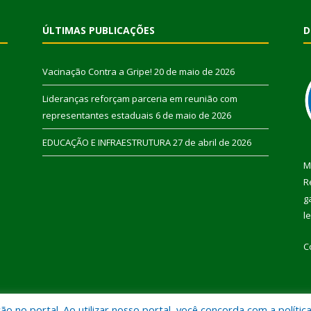
ÚLTIMAS PUBLICAÇÕES
D
Vacinação Contra a Gripe!
20 de maio de 2026
Lideranças reforçam parceria em reunião com
representantes estaduais
6 de maio de 2026
EDUCAÇÃO E INFRAESTRUTURA
27 de abril de 2026
M
R
g
l
C
 no portal. Ao utilizar nosso portal, você concorda com a polític