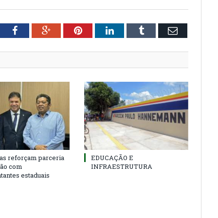
tter
Facebook
Google+
Pinterest
LinkedIn
Tumblr
Email
as reforçam parceria
EDUCAÇÃO E
ião com
INFRAESTRUTURA
tantes estaduais