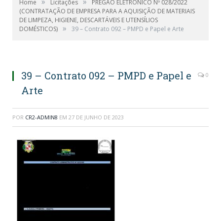
»
»
Home
Licitações
PREGÃO ELETRÔNICO Nº 028/2022
(CONTRATAÇÃO DE EMPRESA PARA A AQUISIÇÃO DE MATERIAIS
DE LIMPEZA, HIGIENE, DESCARTÁVEIS E UTENSÍLIOS
»
DOMÉSTICOS)
39 – Contrato 092 – PMPD e Papel e Arte
39 – Contrato 092 – PMPD e Papel e
0
Arte
POR
CR2-ADMIN8
EM
27 DE JUNHO DE 2023