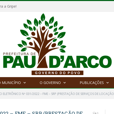
a a Gripe!
 MUNICÍPIO
O GOVERNO
PUBLICAÇÕES
O ELETRÔNICO Nº 031/2022 – FME – SRP (PRESTAÇÃO DE SERVIÇOS DE LOCAÇÃ
022 – FME – SRP (PRESTAÇÃO DE
0