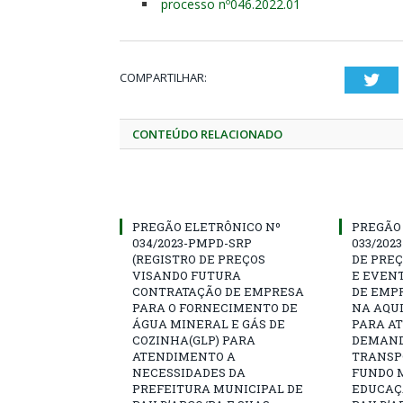
processo nº046.2022.01
COMPARTILHAR:
Twi
CONTEÚDO RELACIONADO
PREGÃO ELETRÔNICO Nº
PREGÃO
034/2023-PMPD-SRP
033/202
(REGISTRO DE PREÇOS
DE PRE
VISANDO FUTURA
E EVEN
CONTRATAÇÃO DE EMPRESA
DE EMP
PARA O FORNECIMENTO DE
NA AQUI
ÁGUA MINERAL E GÁS DE
PARA A
COZINHA(GLP) PARA
DEMAND
ATENDIMENTO A
TRANSP
NECESSIDADES DA
FUNDO 
PREFEITURA MUNICIPAL DE
EDUCAÇ