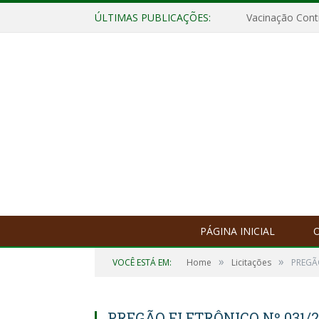
ÚLTIMAS PUBLICAÇÕES:
Vacinação Contr
PÁGINA INICIAL
O
»
»
VOCÊ ESTÁ EM:
Home
Licitações
PREGÃ
PREGÃO ELETRÔNICO Nº 031/2