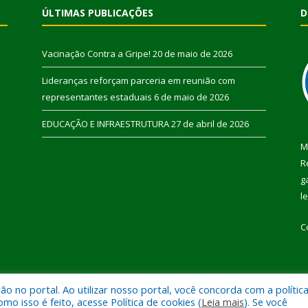
ÚLTIMAS PUBLICAÇÕES
D
Vacinação Contra a Gripe!
20 de maio de 2026
Lideranças reforçam parceria em reunião com
representantes estaduais
6 de maio de 2026
EDUCAÇÃO E INFRAESTRUTURA
27 de abril de 2026
M
R
g
l
C
 no portal. Ao utilizar nosso portal, você concorda com a polític
 de Pau D’Arco.
Mapa do Si
 isso é feito, acesse Política de cookies (
Leia mais
). Se você