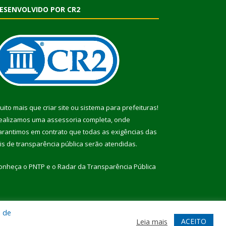
ESENVOLVIDO POR CR2
uito mais que
criar site
ou
sistema para prefeituras
!
ealizamos uma
assessoria
completa, onde
arantimos em contrato que todas as exigências das
eis de transparência pública
serão atendidas.
onheça o
PNTP
e o
Radar da Transparência Pública
a de
te
Acessar Área Administrativa
Acessar Webmail
ACEITO
Leia mais