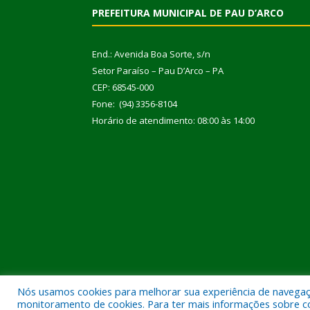
PREFEITURA MUNICIPAL DE PAU D’ARCO
End.: Avenida Boa Sorte, s/n
Setor Paraíso – Pau D’Arco – PA
CEP: 68545-000
Fone: (94) 3356-8104
Horário de atendimento: 08:00 às 14:00
Nós usamos cookies para melhorar sua experiência de navegação
Todos os direitos reservados a Prefeitura Municipal
monitoramento de cookies. Para ter mais informações sobre como