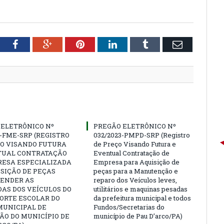
tter
Facebook
Google+
Pinterest
LinkedIn
Tumblr
Email
 ELETRÔNICO Nº
PREGÃO ELETRÔNICO Nº
3-FME-SRP (REGISTRO
032/2023-PMPD-SRP (Registro
ÇO VISANDO FUTURA
de Preço Visando Futura e
TUAL CONTRATAÇÃO
Eventual Contratação de
RESA ESPECIALIZADA
Empresa para Aquisição de
SIÇÃO DE PEÇAS
peças para a Manutenção e
TENDER AS
reparo dos Veículos leves,
AS DOS VEÍCULOS DO
utilitários e maquinas pesadas
ORTE ESCOLAR DO
da prefeitura municipal e todos
MUNICIPAL DE
Fundos/Secretarias do
ÃO DO MUNICÍPIO DE
município de Pau D’arco/PA)