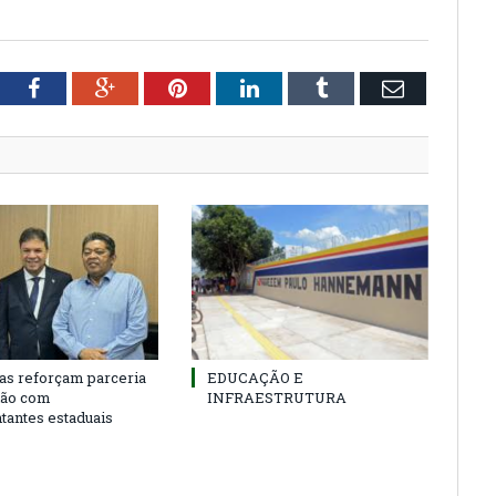
tter
Facebook
Google+
Pinterest
LinkedIn
Tumblr
Email
as reforçam parceria
EDUCAÇÃO E
ião com
INFRAESTRUTURA
tantes estaduais