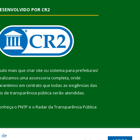
ESENVOLVIDO POR CR2
uito mais que
criar site
ou
sistema para prefeituras
!
ealizamos uma
assessoria
completa, onde
arantimos em contrato que todas as exigências das
eis de transparência pública
serão atendidas.
onheça o
PNTP
e o
Radar da Transparência Pública
a de
te
Acessar Área Administrativa
Acessar Webmail