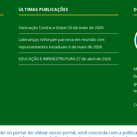
ÚLTIMAS PUBLICAÇÕES
D
Vacinação Contra a Gripe!
20 de maio de 2026
Lideranças reforçam parceria em reunião com
representantes estaduais
6 de maio de 2026
EDUCAÇÃO E INFRAESTRUTURA
27 de abril de 2026
M
R
g
l
C
 no portal. Ao utilizar nosso portal, você concorda com a polític
 de Pau D’Arco.
Mapa do Si