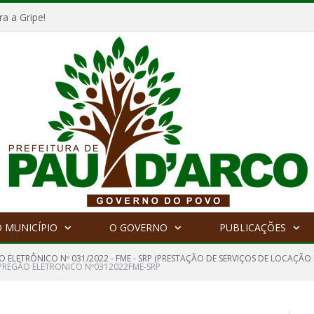
a a Gripe!
 MUNICÍPIO
O GOVERNO
PUBLICAÇÕES
 ELETRÔNICO Nº 031/2022 - FME - SRP (PRESTAÇÃO DE SERVIÇOS DE LOCAÇÃO
E PREGÃO ELETRONICO Nº0312022FME-SRP