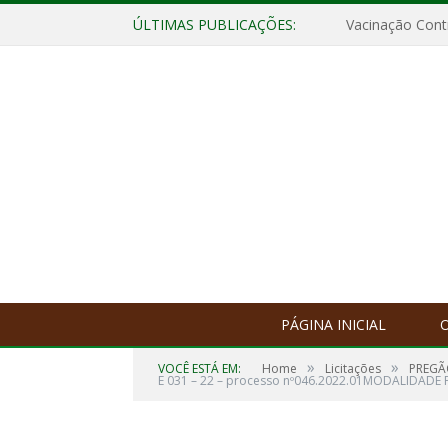
ÚLTIMAS PUBLICAÇÕES:
Vacinação Contr
PÁGINA INICIAL
O
»
»
VOCÊ ESTÁ EM:
Home
Licitações
PREGÃO
E 031 – 22 – processo nº046.2022.01MODALIDAD