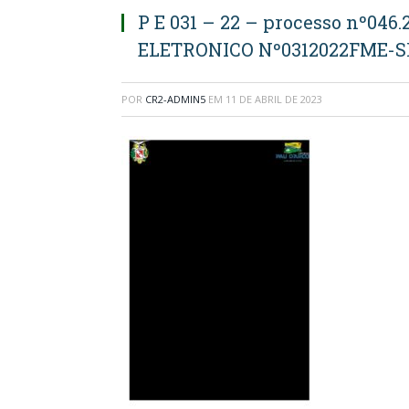
P E 031 – 22 – processo nº0
ELETRONICO Nº0312022FME-
POR
CR2-ADMIN5
EM
11 DE ABRIL DE 2023