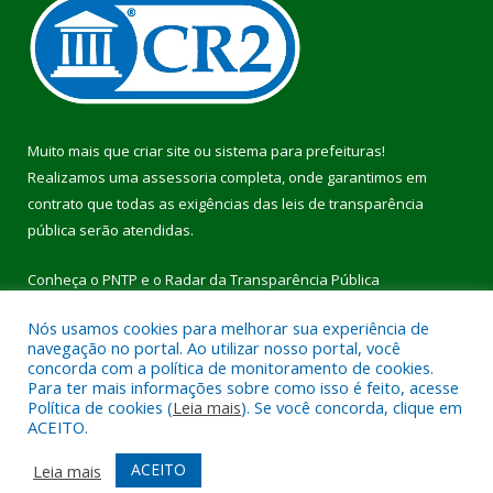
Muito mais que
criar site
ou
sistema para prefeituras
!
Realizamos uma
assessoria
completa, onde garantimos em
contrato que todas as exigências das
leis de transparência
pública
serão atendidas.
Conheça o
PNTP
e o
Radar da Transparência Pública
Nós usamos cookies para melhorar sua experiência de
navegação no portal. Ao utilizar nosso portal, você
concorda com a política de monitoramento de cookies.
Para ter mais informações sobre como isso é feito, acesse
Todos os direitos reservados a Prefeitura Municipal de Pau
Política de cookies (
Leia mais
). Se você concorda, clique em
D’Arco.
ACEITO.
Mapa do Site
Acessar Área Administrativa
ACEITO
Leia mais
Acessar Webmail