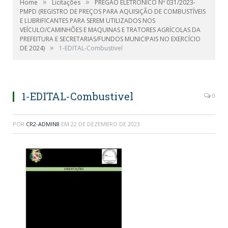
»
»
Home
Licitações
PREGÃO ELETRÔNICO Nº 031/2023-
PMPD (REGISTRO DE PREÇOS PARA AQUISIÇÃO DE COMBUSTÍVEIS
E LUBRIFICANTES PARA SEREM UTILIZADOS NOS
VEÍCULO/CAMINHÕES E MAQUINAS E TRATORES AGRÍCOLAS DA
PREFEITURA E SECRETARIAS/FUNDOS MUNICIPAIS NO EXERCÍCIO
»
DE 2024)
1-EDITAL-Combustivel
1-EDITAL-Combustivel
0
POR
CR2-ADMIN8
EM
22 DE DEZEMBRO DE 2023