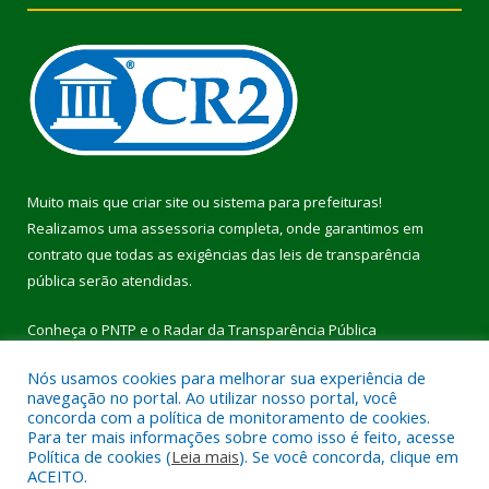
Muito mais que
criar site
ou
sistema para prefeituras
!
Realizamos uma
assessoria
completa, onde garantimos em
contrato que todas as exigências das
leis de transparência
pública
serão atendidas.
Conheça o
PNTP
e o
Radar da Transparência Pública
Nós usamos cookies para melhorar sua experiência de
navegação no portal. Ao utilizar nosso portal, você
concorda com a política de monitoramento de cookies.
Para ter mais informações sobre como isso é feito, acesse
Todos os direitos reservados a Prefeitura Municipal de Pau
Política de cookies (
Leia mais
). Se você concorda, clique em
D’Arco.
ACEITO.